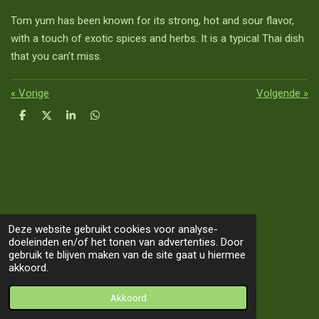
Tom yum has been known for its strong, hot and sour flavor,
with a touch of exotic spices and herbs. It is a typical Thai dish
that you can’t miss.
«
Vorige
Volgende
»
D
D
S
D
e
e
h
e
l
e
a
l
e
l
r
e
n
e
n
Deze website gebruikt cookies voor analyse-
doeleinden en/of het tonen van advertenties. Door
TOP
gebruik te blijven maken van de site gaat u hiermee
akkoord.
© 2019 - 2026 Our Way 2 Asia
Akkoord