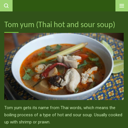
Ga
direct
naar
Tom yum (Thai hot and sour soup)
de
hoofdinhoud
Tom yum gets its name from Thai words, which means the
boiling process of a type of hot and sour soup. Usually cooked
up with shrimp or prawn.