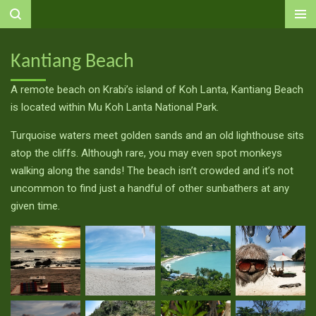
Ga
direct
naar
Kantiang Beach
de
hoofdinhoud
A remote beach on Krabi’s island of Koh Lanta, Kantiang Beach
is located within Mu Koh Lanta National Park.
Turquoise waters meet golden sands and an old lighthouse sits
atop the cliffs. Although rare, you may even spot monkeys
walking along the sands! The beach isn’t crowded and it’s not
uncommon to find just a handful of other sunbathers at any
given time.