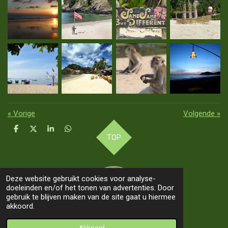
«
Vorige
Volgende
»
D
D
S
D
TOP
e
e
h
e
l
e
a
l
e
l
r
e
n
e
n
Deze website gebruikt cookies voor analyse-
doeleinden en/of het tonen van advertenties. Door
gebruik te blijven maken van de site gaat u hiermee
akkoord.
© 2019 - 2026 Our Way 2 Asia
Akkoord