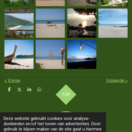
«
Vorige
Volgende
»
D
D
S
D
TOP
e
e
h
e
l
e
a
l
e
l
r
e
n
e
n
Deze website gebruikt cookies voor analyse-
doeleinden en/of het tonen van advertenties. Door
gebruik te blijven maken van de site gaat u hiermee