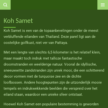
Ga
direct
naar
Koh Samet
de
hoofdinhoud
Koh Samet is een van de topaanbevelingen onder de meest
verbluffende eilanden van Thailand.
Deze parel ligt aan de
oostelijke golfkust, niet ver van Pattaya.
Met een lengte van slechts 6,5 kilometer is het relatief klein,
maar maakt toch indruk met talloze fantastische
droomstranden en weelderige natuur.
Vooral de idyllische,
sneeuwwitte zandstranden zijn uniek mooi, die een schitterend
decor vormen met de turquoise zee en de dichte
loofbossen.
Andere hoogtepunten zijn de uitzonderlijk mooie
tempels en indrukwekkende beelden die verspreid over het
eiland staan, waardoor een unieke sfeer ontstaat.
Hoewel Koh Samet een populaire bestemming is geworden