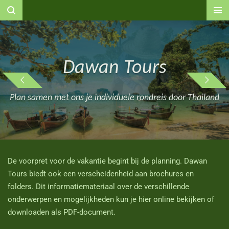
Ga
direct
naar
de
hoofdinhoud
Dawan Tours
Dawan Tours
Plan samen met ons je individuele rondreis door Thailand
Plan samen met ons je individuele rondreis door Thailand
De voorpret voor de vakantie begint bij de planning. Dawan
Tours biedt ook een verscheidenheid aan brochures en
folders. Dit informatiemateriaal over de verschillende
onderwerpen en mogelijkheden kun je hier online bekijken of
downloaden als PDF-document.