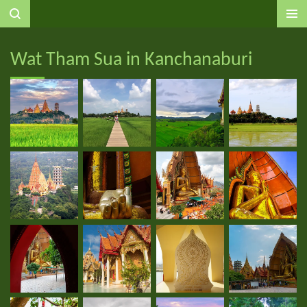
Ga
direct
naar
Wat Tham Sua in Kanchanaburi
de
hoofdinhoud