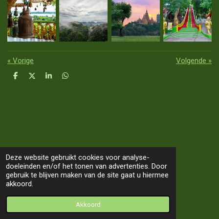
«
Vorige
Volgende
»
D
D
S
D
e
e
h
e
l
e
a
l
e
l
r
e
n
e
n
Deze website gebruikt cookies voor analyse-
doeleinden en/of het tonen van advertenties. Door
TOP
gebruik te blijven maken van de site gaat u hiermee
akkoord.
© 2019 - 2026 Our Way 2 Asia
Akkoord