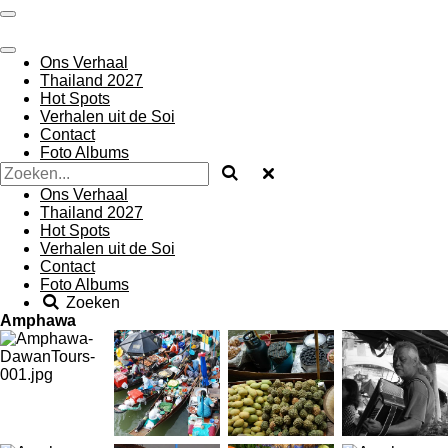
Ga
direct
naar
Ons Verhaal
de
Thailand 2027
hoofdinhoud
Hot Spots
Verhalen uit de Soi
Contact
Foto Albums
Ons Verhaal
Thailand 2027
Hot Spots
Verhalen uit de Soi
Contact
Foto Albums
Zoeken
Amphawa