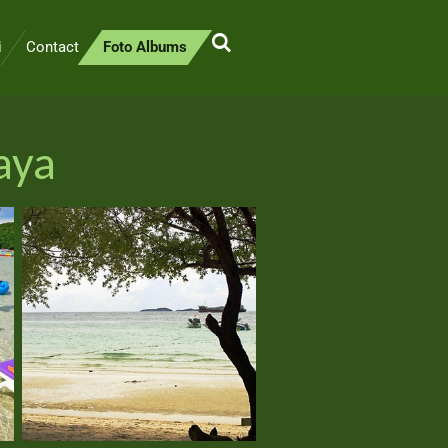
i
Contact
Foto Albums
aya