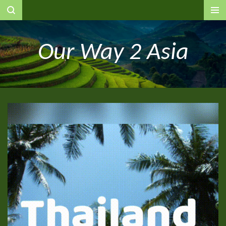
Ga
direct
naar
Our Way 2 Asia
de
hoofdinhoud