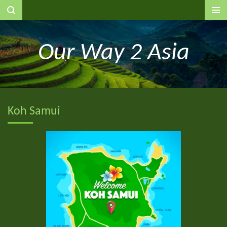
Ga
direct
naar
Our Way 2 Asia
de
hoofdinhoud
Koh Samui