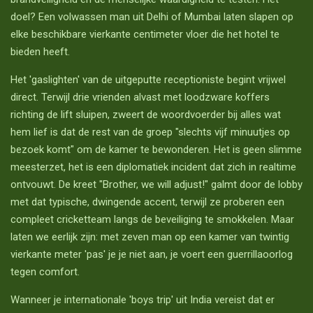
doel? Een volwassen man uit Delhi of Mumbai laten slapen op
elke beschikbare vierkante centimeter vloer die het hotel te
bieden heeft.
Het 'gaslighten' van de uitgeputte receptioniste begint vrijwel
direct. Terwijl drie vrienden alvast met loodzware koffers
richting de lift sluipen, zweert de woordvoerder bij alles wat
hem lief is dat de rest van de groep "slechts vijf minuutjes op
bezoek komt" om de kamer te bewonderen. Het is geen slimme
meesterzet, het is een diplomatiek incident dat zich in realtime
ontvouwt. De kreet "Brother, we will adjust!" galmt door de lobby
met dat typische, dwingende accent, terwijl ze proberen een
compleet cricketteam langs de beveiliging te smokkelen. Maar
laten we eerlijk zijn: met zeven man op een kamer van twintig
vierkante meter 'pas' je je niet aan, je voert een guerrillaoorlog
tegen comfort.
Wanneer je internationale 'boys trip' uit India vereist dat er