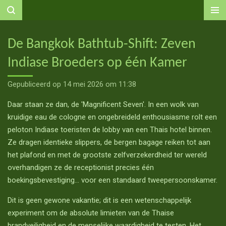
Ga
direct
naar
De Bangkok Bathtub-Shift: Zeven
de
Indiase Broeders op één Kamer
hoofdinhoud
Gepubliceerd op 14 mei 2026 om 11:38
Daar staan ze dan, de 'Magnificent Seven'. In een wolk van
kruidige eau de cologne en ongebreideld enthousiasme rolt een
peloton Indiase toeristen de lobby van een Thais hotel binnen.
Ze dragen identieke slippers, de bergen bagage reiken tot aan
het plafond en met de grootste zelfverzekerdheid ter wereld
overhandigen ze de receptionist precies één
boekingsbevestiging... voor een standaard tweepersoonskamer.
Dit is geen gewone vakantie; dit is een wetenschappelijk
experiment om de absolute limieten van de Thaise
brandveiligheid en de menselijke waardigheid te testen. Het