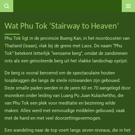
Ga
direct
naar
Wat Phu Tok ‘Stairway to Heaven’
de
hoofdinhoud
Phu Tok ligt in de provincie Bueng Kan, in het noordoosten van
Thailand (Isaan), vlak bij de grens met Laos. De naam
“Phu
Tok”
betekent letterlijk
“eenzame berg”
, omdat de zandstenen
rots als een geïsoleerde berg uit het vlakke landschap oprijst.
De berg is vooral beroemd om de spectaculaire
houten
loopbruggen
die langs de steile rotswanden zijn gebouwd.
Deze smalle paden werden in de jaren 60 en 70 aangelegd door
monniken onder leiding van
Luang Pu Juan Kulachettho
, die
van Phu Tok een plek voor meditatie en bezinning wilde
maken. Alles werd met eenvoudige middelen gebouwd, vaak
met de hand en met veel doorzettingsvermogen.
Een wandeling naar de top voert langs
zeven niveaus
, die in het