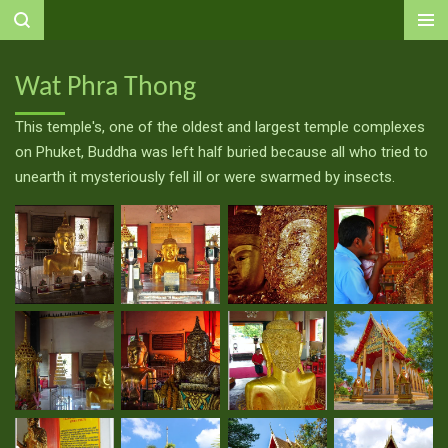
Ga
direct
naar
Wat Phra Thong
de
hoofdinhoud
This temple's, one of the oldest and largest temple complexes
on Phuket, Buddha was left half buried because all who tried to
unearth it mysteriously fell ill or were swarmed by insects.