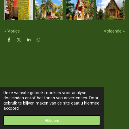
«
Vorige
Volgende
»
D
D
S
D
e
e
h
e
l
e
a
l
e
l
r
e
n
e
n
Deze website gebruikt cookies voor analyse-
doeleinden en/of het tonen van advertenties. Door
TOP
gebruik te blijven maken van de site gaat u hiermee
akkoord.
© 2019 - 2026 Our Way 2 Asia
Akkoord