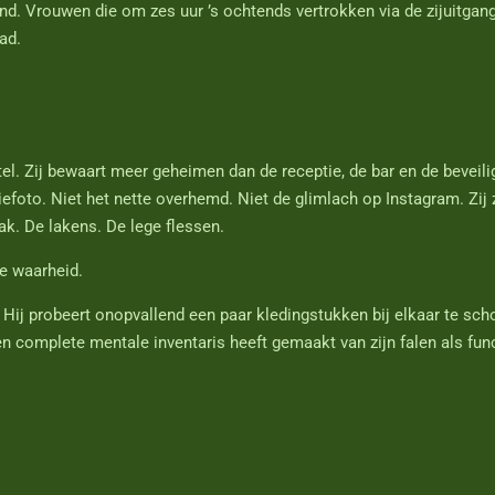
d. Vrouwen die om zes uur ’s ochtends vertrokken via de zijuitgang.
ad.
el. Zij bewaart meer geheimen dan de receptie, de bar en de beveil
efoto. Niet het nette overhemd. Niet de glimlach op Instagram. Zij z
k. De lakens. De lege flessen.
 de waarheid.
. Hij probeert onopvallend een paar kledingstukken bij elkaar te sch
een complete mentale inventaris heeft gemaakt van zijn falen als fu