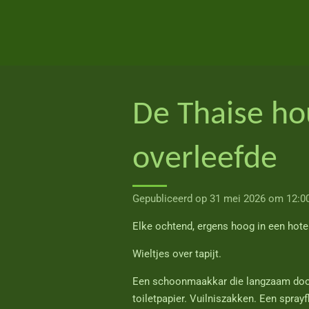
Ga
direct
naar
de
hoofdinhoud
De Thaise ho
overleefde
Gepubliceerd op 31 mei 2026 om 12:0
Elke ochtend, ergens hoog in een hote
Wieltjes over tapijt.
Een schoonmaakkar die langzaam door 
toiletpapier. Vuilniszakken. Een spray