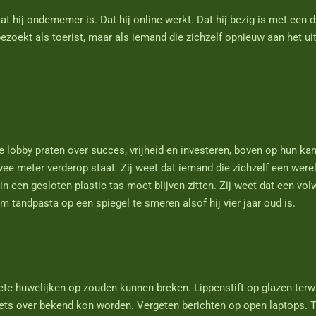
 Dat hij ondernemer is. Dat hij online werkt. Dat hij bezig is met een
t bezoekt als toerist, maar als iemand die zichzelf opnieuw aan het ui
 lobby praten over succes, vrijheid en investeren, boven op hun ka
wee meter verderop staat. Zij weet dat iemand die zichzelf een werel
in een gesloten plastic tas moet blijven zitten. Zij weet dat een v
m tandpasta op een spiegel te smeren alsof hij vier jaar oud is.
 huwelijken op zouden kunnen breken. Lippenstift op glazen terwijl 
iets over bekend kon worden. Vergeten berichten op open laptops. 