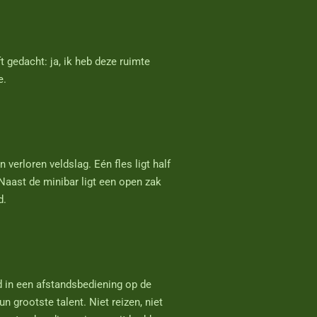
t gedacht: ja, ik heb deze ruimte
e.
 verloren veldslag. Eén fles ligt half
Naast de minibar ligt een open zak
d.
nd in een afstandsbediening op de
n grootste talent. Niet reizen, niet