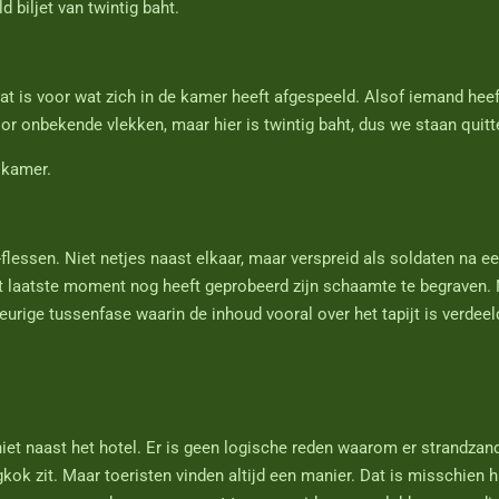
 biljet van twintig baht.
laat is voor wat zich in de kamer heeft afgespeeld. Alsof iemand heef
r onbekende vlekken, maar hier is twintig baht, dus we staan quitt
e kamer.
flessen. Niet netjes naast elkaar, maar verspreid als soldaten na een
et laatste moment nog heeft geprobeerd zijn schaamte te begraven. 
treurige tussenfase waarin de inhoud vooral over het tapijt is verdeel
t niet naast het hotel. Er is geen logische reden waarom er strandza
kok zit. Maar toeristen vinden altijd een manier. Dat is misschien hu