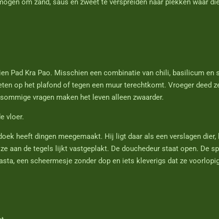
rmogen om zand, saus en zweet te verspreiden naar plekken waar di
ien Pad Kra Pao. Misschien een combinatie van chili, basilicum en s
 eten op het plafond of tegen een muur terechtkomt. Vroeger deed z
: sommige vragen maken het leven alleen zwaarder.
e vloer.
ek heeft dingen meegemaakt. Hij ligt daar als een verslagen dier, 
ze aan de tegels lijkt vastgeplakt. De douchedeur staat open. De sp
pasta, een scheermesje zonder dop en iets kleverigs dat ze voorlopi