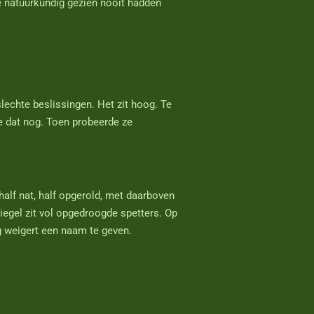
e natuurkundig gezien nooit hadden
lechte beslissingen. Het zit hoog. Te
e dat nog. Toen probeerde ze
half nat, half opgerold, met daarboven
iegel zit vol opgedroogde spetters. Op
g weigert een naam te geven.