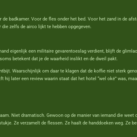
 de badkamer. Voor de fles onder het bed. Voor het zand in de af
 die zelfs de airco lijkt te hebben opgegeven.
and eigenlijk een militaire gevarentoeslag verdient, blijft de gliml
soms betekent dat je de waarheid inslikt en de dweil pakt.
ontbijt. Waarschijnlijk om daar te klagen dat de koffie niet sterk ge
jft hij later een review waarin staat dat het hotel “wel oké” was, 
zaam. Niet dramatisch. Gewoon op de manier van iemand die weet da
stukje. Ze verzamelt de flessen. Ze haalt de handdoeken weg. Ze be