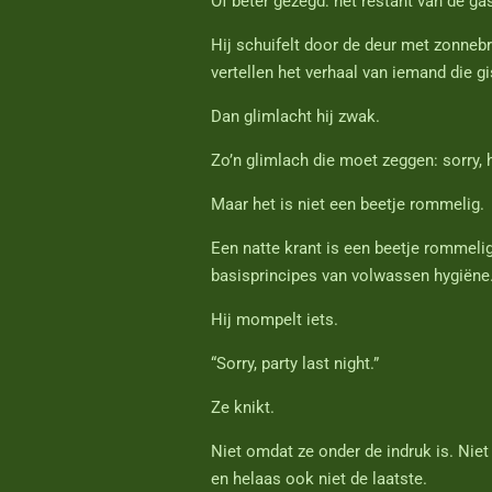
Of beter gezegd: het restant van de gas
Hij schuifelt door de deur met zonnebril
vertellen het verhaal van iemand die gi
Dan glimlacht hij zwak.
Zo’n glimlach die moet zeggen: sorry, 
Maar het is niet een beetje rommelig.
Een natte krant is een beetje rommelig
basisprincipes van volwassen hygiëne
Hij mompelt iets.
“Sorry, party last night.”
Ze knikt.
Niet omdat ze onder de indruk is. Niet 
en helaas ook niet de laatste.